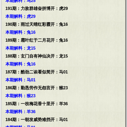
本期解料：马25
191期：力敌群雄奋拼博开：虎29
本期解料：虎29
190期：雨过天晴红彩霞开：兔16
本期解料：兔16
189期：霜叶红于二月花开：兔16
本期解料：龙15
188期：玄门自有神仙决开：龙15
本期解料：兔16
187期：酷劲二诶看似简开：马01
本期解料：马01
186期：勤恳劳作无怨言开：猴23
本期解料：猴23
185期：一枝梅花香十里开：羊36
本期解料：羊36
184期：一朝发威势难挡开：马01