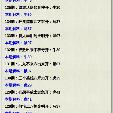
本期解料：羊48
135期：悠游活跃如穿梭开：牛30
本期解料：牛30
134期：狂笑惊散四方客开：马37
本期解料：马37
133期：替人垂泪到天明开：鼠07
本期解料：鼠07
132期：双数出来不稀奇开：牛30
本期解料：牛30
131期：九九不来六出来开：鼠07
本期解料：鼠07
130期：三个英雄八斤力开：虎29
本期解料：虎29
129期：心想事成太过急开：虎41
本期解料：虎41
128期：何惜二八施光明开：马37