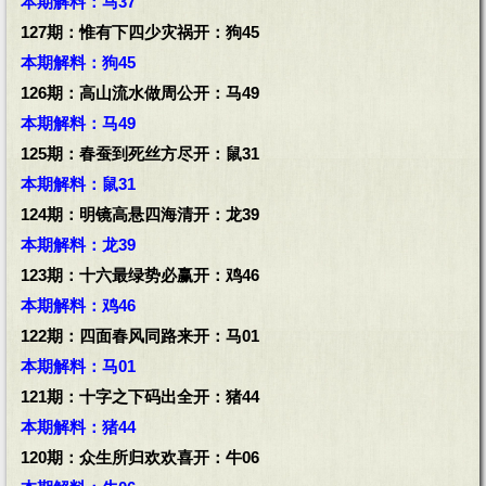
本期解料：马37
127期：惟有下四少灾祸开：狗45
本期解料：狗45
126期：高山流水做周公开：马49
本期解料：马49
125期：春蚕到死丝方尽开：鼠31
本期解料：鼠31
124期：明镜高悬四海清开：龙39
本期解料：龙39
123期：十六最绿势必赢开：鸡46
本期解料：鸡46
122期：四面春风同路来开：马01
本期解料：马01
121期：十字之下码出全开：猪44
本期解料：猪44
120期：众生所归欢欢喜开：牛06