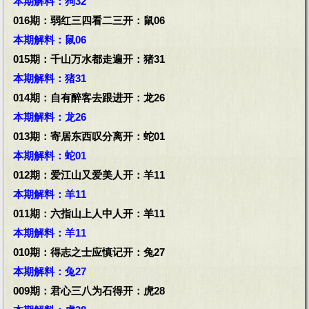
本期解料：狗32
016期：弱红三四看二三开：鼠06
本期解料：鼠06
015期：千山万水都走遍开：猪31
本期解料：猪31
014期：自有醉客去跟进开：龙26
本期解料：龙26
013期：寄居东西叹分离开：蛇01
本期解料：蛇01
012期：爱江山又爱美人开：羊11
本期解料：羊11
011期：六指山上人中人开：羊11
本期解料：羊11
010期：得志之士应慎记开：兔27
本期解料：兔27
009期：君心三八为石得开：虎28