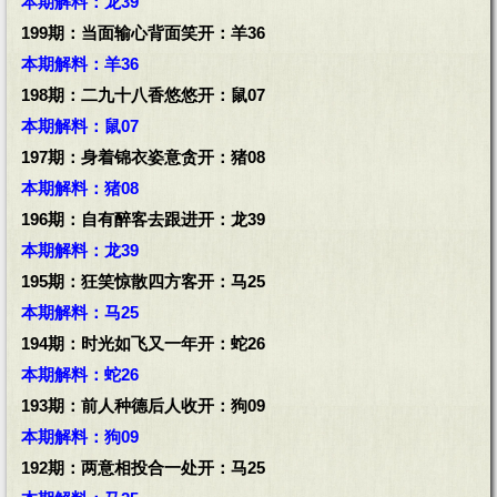
本期解料：龙39
199期：当面输心背面笑开：羊36
本期解料：羊36
198期：二九十八香悠悠开：鼠07
本期解料：鼠07
197期：身着锦衣姿意贪开：猪08
本期解料：猪08
196期：自有醉客去跟进开：龙39
本期解料：龙39
195期：狂笑惊散四方客开：马25
本期解料：马25
194期：时光如飞又一年开：蛇26
本期解料：蛇26
193期：前人种德后人收开：狗09
本期解料：狗09
192期：两意相投合一处开：马25