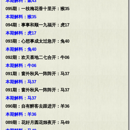
本期解料：鼠43
095期：一枝梅花香十里开：猴35
本期解料：猴35
094期：事事和顺一九福开：虎17
本期解料：虎17
093期：心想事成太过急开：兔40
本期解料：兔40
092期：欢天喜地二七合开：牛06
本期解料：牛06
091期：窗外秋风一阵阵开：马37
本期解料：马37
091期：窗外秋风一阵阵开：马37
本期解料：马37
090期：自有醉客去跟进开：羊36
本期解料：羊36
089期：花好月圆花烛夜开：马49