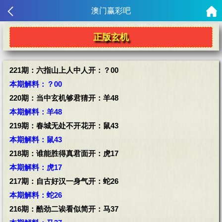
澳门赢彩吧
正版玄机
221期：六指山上人中人开：？00
本期解料：？00
220期：当中玄机够君猜开：羊48
本期解料：羊48
219期：春城无处不开花开：鼠43
本期解料：鼠43
218期：谁能胜得真君面开：虎17
本期解料：虎17
217期：自古好汉一身气开：蛇26
本期解料：蛇26
216期：酷劲二诶看似简开：马37