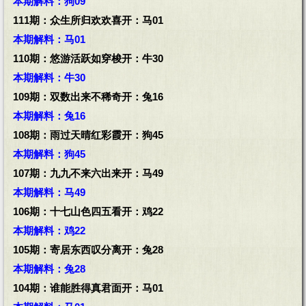
本期解料：狗09
111期：众生所归欢欢喜开：马01
本期解料：马01
110期：悠游活跃如穿梭开：牛30
本期解料：牛30
109期：双数出来不稀奇开：兔16
本期解料：兔16
108期：雨过天晴红彩霞开：狗45
本期解料：狗45
107期：九九不来六出来开：马49
本期解料：马49
106期：十七山色四五看开：鸡22
本期解料：鸡22
105期：寄居东西叹分离开：兔28
本期解料：兔28
104期：谁能胜得真君面开：马01