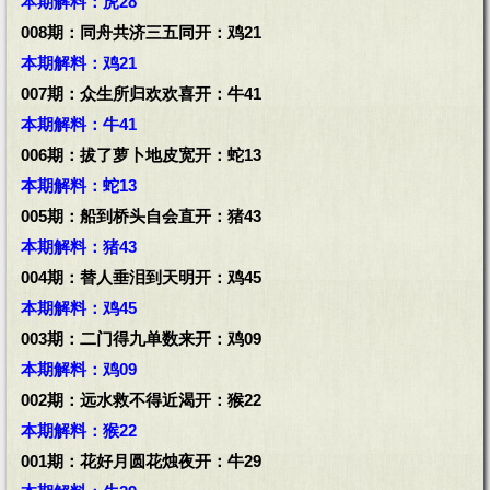
本期解料：虎28
008期：同舟共济三五同开：鸡21
本期解料：鸡21
007期：众生所归欢欢喜开：牛41
本期解料：牛41
006期：拔了萝卜地皮宽开：蛇13
本期解料：蛇13
005期：船到桥头自会直开：猪43
本期解料：猪43
004期：替人垂泪到天明开：鸡45
本期解料：鸡45
003期：二门得九单数来开：鸡09
本期解料：鸡09
002期：远水救不得近渴开：猴22
本期解料：猴22
001期：花好月圆花烛夜开：牛29