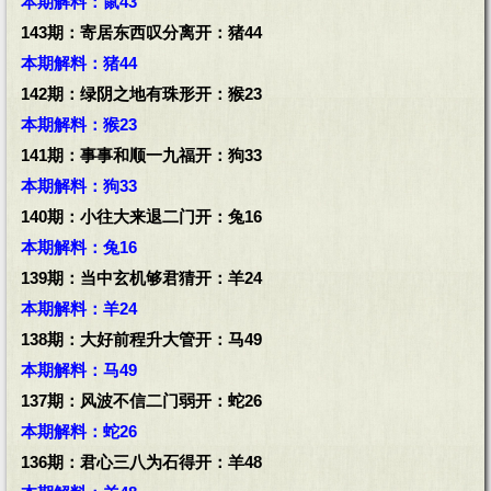
本期解料：鼠43
143期：寄居东西叹分离开：猪44
本期解料：猪44
142期：绿阴之地有珠形开：猴23
本期解料：猴23
141期：事事和顺一九福开：狗33
本期解料：狗33
140期：小往大来退二门开：兔16
本期解料：兔16
139期：当中玄机够君猜开：羊24
本期解料：羊24
138期：大好前程升大管开：马49
本期解料：马49
137期：风波不信二门弱开：蛇26
本期解料：蛇26
136期：君心三八为石得开：羊48