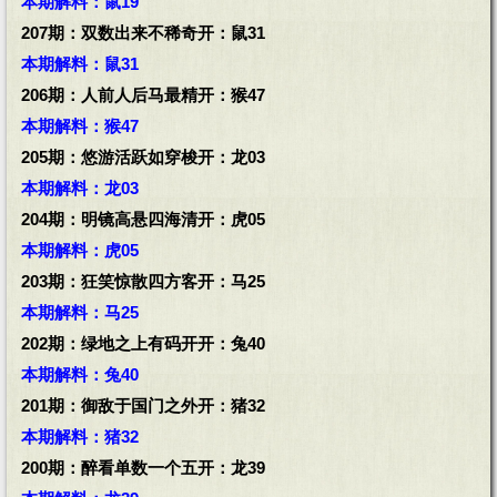
本期解料：鼠19
207期：双数出来不稀奇开：鼠31
本期解料：鼠31
206期：人前人后马最精开：猴47
本期解料：猴47
205期：悠游活跃如穿梭开：龙03
本期解料：龙03
204期：明镜高悬四海清开：虎05
本期解料：虎05
203期：狂笑惊散四方客开：马25
本期解料：马25
202期：绿地之上有码开开：兔40
本期解料：兔40
201期：御敌于国门之外开：猪32
本期解料：猪32
200期：醉看单数一个五开：龙39