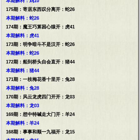
本期解料：鸡10
175期：寄居东西叹分离开：蛇26
本期解料：蛇26
174期：魔王巧算困心猿开：虎41
本期解料：虎41
173期：明争暗斗不是汉开：蛇26
本期解料：蛇26
172期：船到桥头自会直开：猪44
本期解料：猪44
171期：一枝梅花香十里开：兔28
本期解料：兔28
170期：风云龙虎四门开开：龙03
本期解料：龙03
169期：想中特碱走大门开：羊24
本期解料：羊24
168期：事事和顺一九福开：龙15