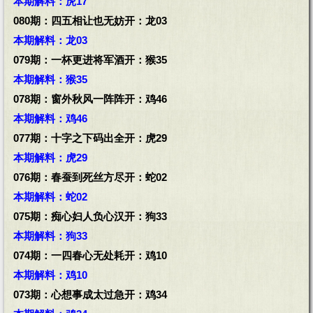
本期解料：虎17
080期：四五相让也无妨开：龙03
本期解料：龙03
079期：一杯更进将军酒开：猴35
本期解料：猴35
078期：窗外秋风一阵阵开：鸡46
本期解料：鸡46
077期：十字之下码出全开：虎29
本期解料：虎29
076期：春蚕到死丝方尽开：蛇02
本期解料：蛇02
075期：痴心妇人负心汉开：狗33
本期解料：狗33
074期：一四春心无处耗开：鸡10
本期解料：鸡10
073期：心想事成太过急开：鸡34