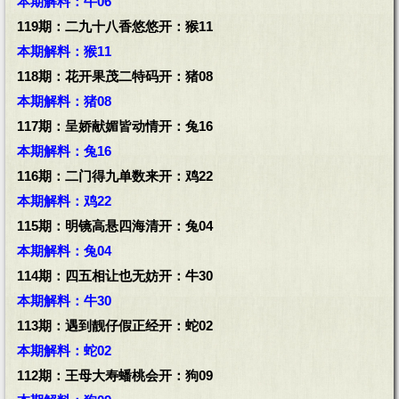
本期解料：牛06
119期：二九十八香悠悠开：猴11
本期解料：猴11
118期：花开果茂二特码开：猪08
本期解料：猪08
117期：呈娇献媚皆动情开：兔16
本期解料：兔16
116期：二门得九单数来开：鸡22
本期解料：鸡22
115期：明镜高悬四海清开：兔04
本期解料：兔04
114期：四五相让也无妨开：牛30
本期解料：牛30
113期：遇到靓仔假正经开：蛇02
本期解料：蛇02
112期：王母大寿蟠桃会开：狗09