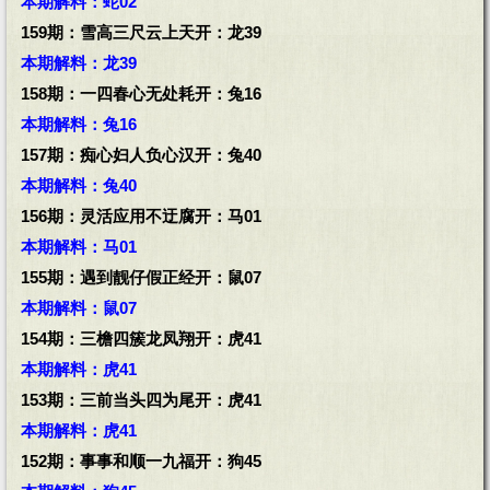
本期解料：蛇02
159期：雪高三尺云上天开：龙39
本期解料：龙39
158期：一四春心无处耗开：兔16
本期解料：兔16
157期：痴心妇人负心汉开：兔40
本期解料：兔40
156期：灵活应用不迂腐开：马01
本期解料：马01
155期：遇到靓仔假正经开：鼠07
本期解料：鼠07
154期：三檐四簇龙凤翔开：虎41
本期解料：虎41
153期：三前当头四为尾开：虎41
本期解料：虎41
152期：事事和顺一九福开：狗45