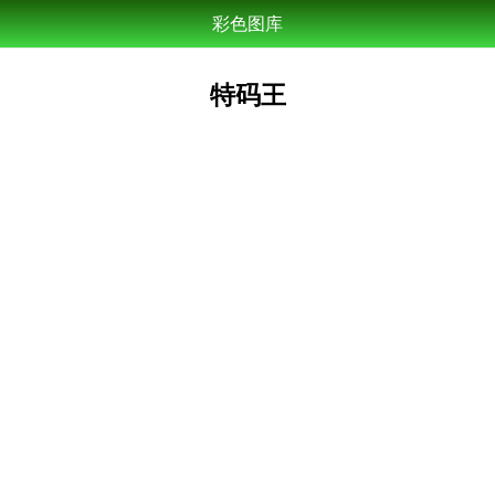
彩色图库
特码王