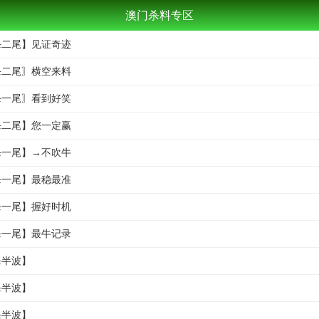
澳门杀料专区
专杀二尾】见证奇迹
稳杀二尾〗横空来料
绝杀一尾〗看到好笑
精杀二尾】您一定赢
稳杀一尾】→不吹牛
必杀一尾】最稳最准
必杀一尾】握好时机
必杀一尾】最牛记录
杀半波】
杀半波】
杀半波】