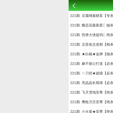
221期: 豆腐绳索财富【
221期: 蝶恋花最新星〖
221期: 煎饼大侠捉码〖
221期: 北音执念发财【
221期: ★白杨★金牌【
221期: 麻不烦㊣打造【
221期: 一刀切★超级【
221期: 亮晶晶长期准【
221期: 飞天雪地至尊【绝
221期: 鹰枪灭庄至尊【绝
221期: 小火柴★至尊【绝