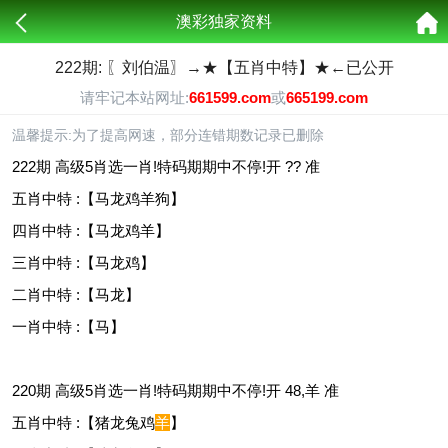
澳彩独家资料
222期: 〖刘伯温〗→★【五肖中特】★←已公开
请牢记本站网址:
661599.com
或
665199.com
温馨提示:为了提高网速，部分连错期数记录已删除
222期 高级5肖选一肖!特码期期中不停!开 ?? 准
五肖中特 :【马龙鸡羊狗】
四肖中特 :【马龙鸡羊】
三肖中特 :【马龙鸡】
二肖中特 :【马龙】
一肖中特 :【马】
220期 高级5肖选一肖!特码期期中不停!开 48,羊 准
五肖中特 :【猪龙兔鸡
羊
】